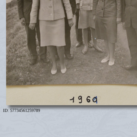
ID: 57734561259789