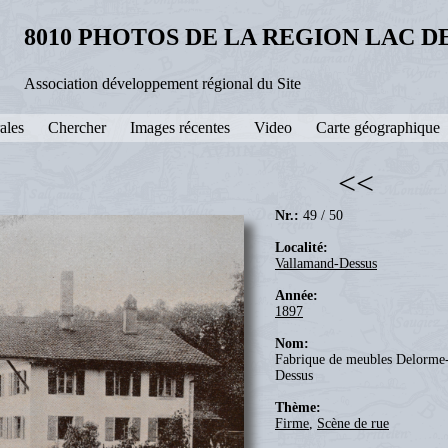
8010 PHOTOS DE LA REGION LAC 
Association développement régional du Site
ales
Chercher
Images récentes
Video
Carte géographique
<<
Nr.:
49 / 50
Localité:
Vallamand-Dessus
Année:
1897
Nom:
Fabrique de meubles Delorme
Dessus
Thème:
Firme
,
Scène de rue