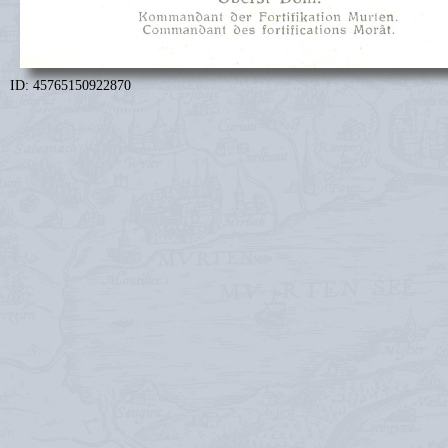
ID: 45765150922870