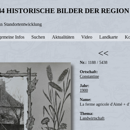
44 HISTORISCHE BILDER DER REGIO
in Standortentwicklung
gemeine Infos
Suchen
Aktualitäten
Video
Landkarte
Ko
<<
Nr.:
1188 / 5438
Ortschaft:
Constantine
Jahr:
1900
Name:
La ferme agricole d'Aimé + d
Thema:
Landwirtschaft