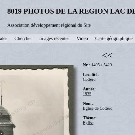
8019 PHOTOS DE LA REGION LAC 
Association développement régional du Site
ales
Chercher
Images récentes
Video
Carte géographique
<<
Nr.:
1405 / 5420
Localité:
Cotterd
Année:
1935
Nom:
Eglise de Cotterd
Thème:
Eglise