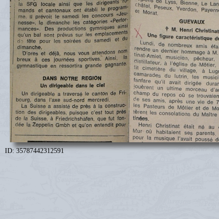
ID: 35787442312591