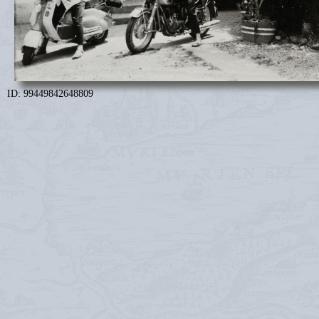
ID: 99449842648809