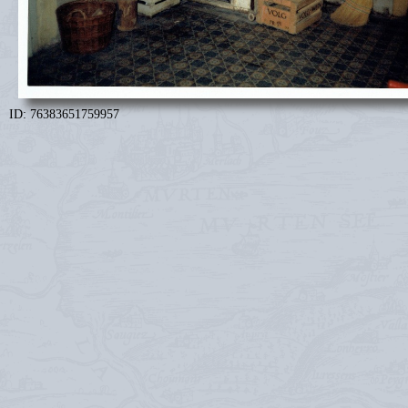
ID: 76383651759957