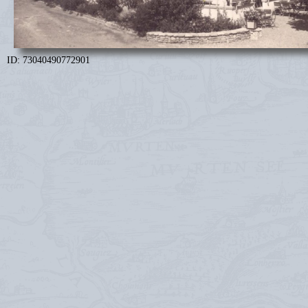
ID: 73040490772901