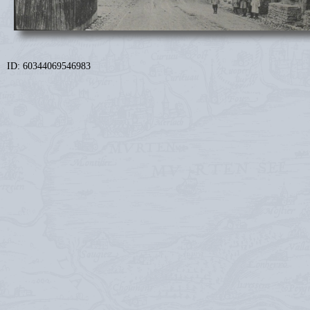
ID: 60344069546983