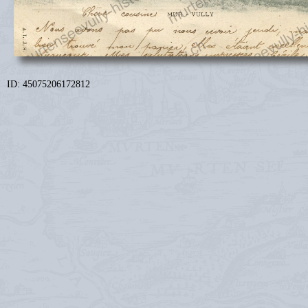
ID: 45075206172812