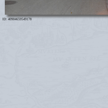
ID: 40904659549178