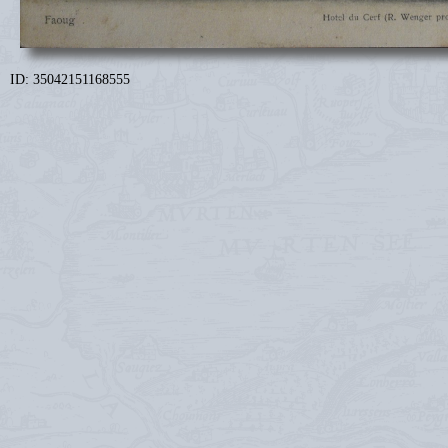
ID: 35042151168555