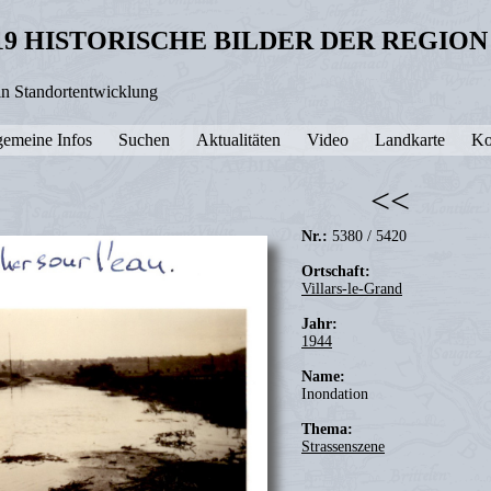
19 HISTORISCHE BILDER DER REGIO
in Standortentwicklung
gemeine Infos
Suchen
Aktualitäten
Video
Landkarte
Ko
<<
Nr.:
5380 / 5420
Ortschaft:
Villars-le-Grand
Jahr:
1944
Name:
Inondation
Thema:
Strassenszene