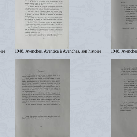
ire
1948, Avenches, Aventica à Avenches, son histoire
1948, Avenches