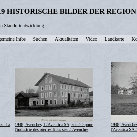
19 HISTORISCHE BILDER DER REGIO
in Standortentwicklung
gemeine Infos
Suchen
Aktualitäten
Video
Landkarte
Ko
es. La
1948, Avenches, L'Aventica SA, société pour
1948, Avenches
l'industrie des pierres fines sise à Avenches
l'Aventica SA 