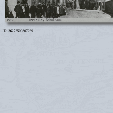
ID: 36272509807269