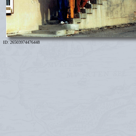
ID: 26503974476448