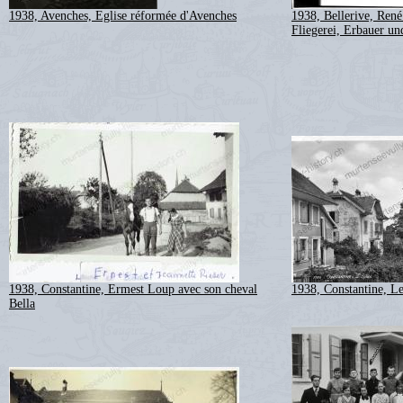
1938, Avenches, Eglise réformée d'Avenches
1938, Bellerive, René
Fliegerei, Erbauer un
1938, Constantine, Ermest Loup avec son cheval
1938, Constantine, Le
Bella