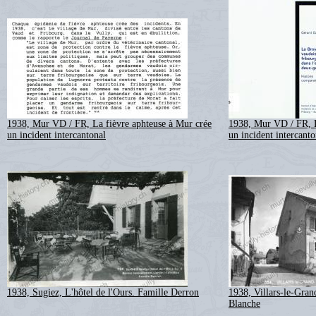
1938, Mur VD / FR, La fièvre aphteuse à Mur crée
1938, Mur VD / FR, L
un incident intercantonal
un incident intercanto
1938, Sugiez, L'hôtel de l'Ours. Famille Derron
1938, Villars-le-Gran
Blanche