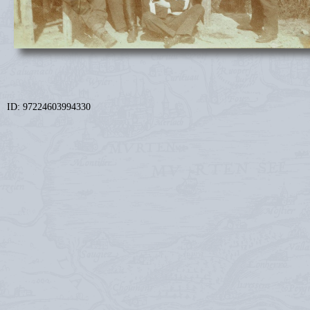
ID: 97224603994330