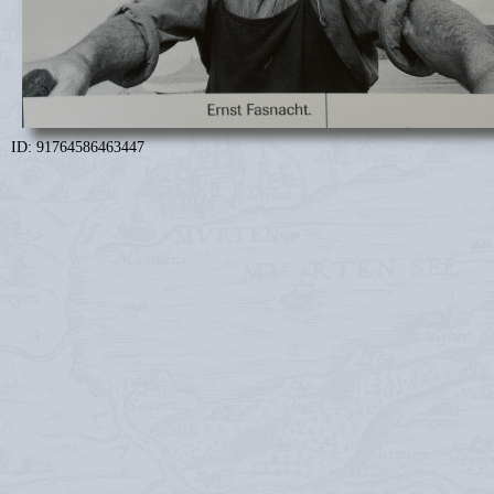
ID: 91764586463447