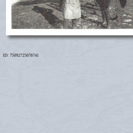
ID: 75092725078741