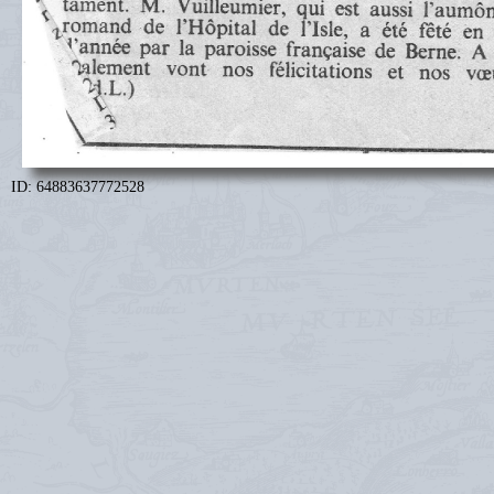
ID: 64883637772528