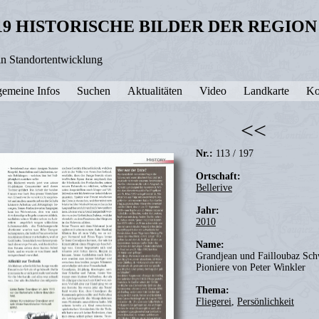
19 HISTORISCHE BILDER DER REGIO
in Standortentwicklung
gemeine Infos
Suchen
Aktualitäten
Video
Landkarte
Ko
<<
Nr.:
113 / 197
Ortschaft:
Bellerive
Jahr:
2010
Name:
Grandjean und Failloubaz Sch
Pioniere von Peter Winkler
Thema:
Fliegerei
,
Persönlichkeit