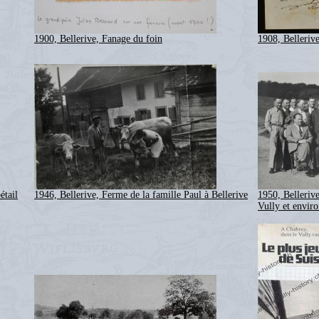
1900, Bellerive, Fanage du foin
1908, Bellerive
étail
1946, Bellerive, Ferme de la famille Paul à Bellerive
1950, Belleriv
Vully et enviro