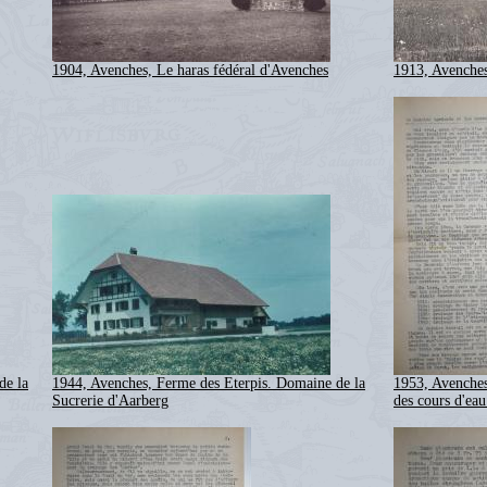
1904, Avenches, Le haras fédéral d'Avenches
1913, Avenches
de la
1944, Avenches, Ferme des Eterpis. Domaine de la
1953, Avenches
Sucrerie d'Aarberg
des cours d'ea