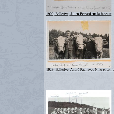
1900, Bellerive, Julien Bessard sur la faneuse
1929, Bellerive, André Paul avec Nino et son b