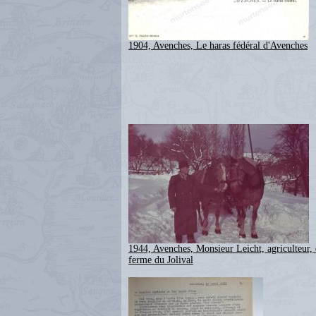
1904, Avenches, Le haras fédéral d'Avenches
1944, Avenches, Monsieur Leicht, agriculteur, 
ferme du Jolival