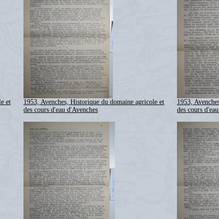
e et
1953, Avenches, Historique du domaine agricole et
1953, Avenches
des cours d'eau d'Avenches
des cours d'ea