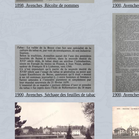
1898, Avenches, Récolte de pommes
1900, Avenches
1900, Avenches, Séchage des feuilles de tabac
1900, Avenches