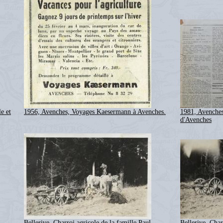
e et
1956, Avenches, Voyages Kaesermann à Avenches.
1981, Avenche
d'Avenches
Bellerive, Charroi agricole de la famille Paul
Bellerive, Char